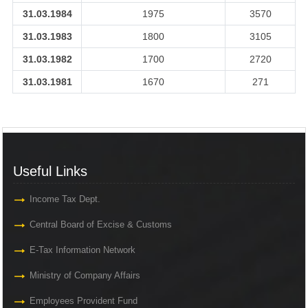
31.03.1984
1975
3570
31.03.1983
1800
3105
31.03.1982
1700
2720
31.03.1981
1670
271
Useful Links
Income Tax Dept.
Central Board of Excise & Customs
E-Tax Information Network
Ministry of Company Affairs
Employees Provident Fund