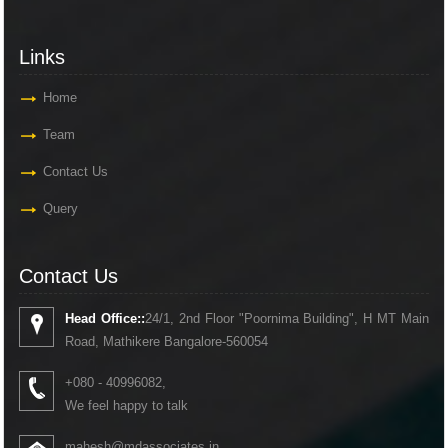
Links
Home
Team
Contact Us
Query
Contact Us
Head Office::
24/1, 2nd Floor "Poornima Building", H MT Main
Road, Mathikere Bangalore-560054
+080 - 40996082,
We feel happy to talk
mahesh@mdassociates.in