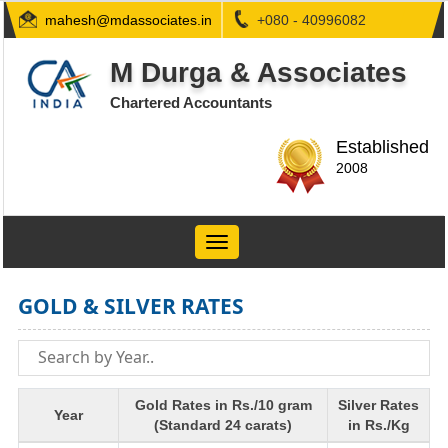
mahesh@mdassociates.in
+080 - 40996082
M Durga & Associates
Chartered Accountants
Established
2008
Toggle
navigation
GOLD & SILVER RATES
Gold Rates in Rs./10 gram
Silver Rates
Year
(Standard 24 carats)
in Rs./Kg